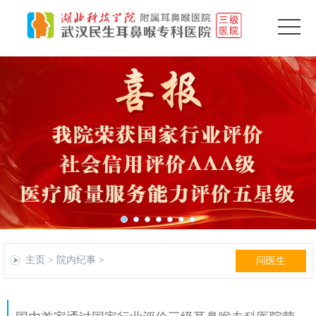
主页
>
院内纪事
>
问医生