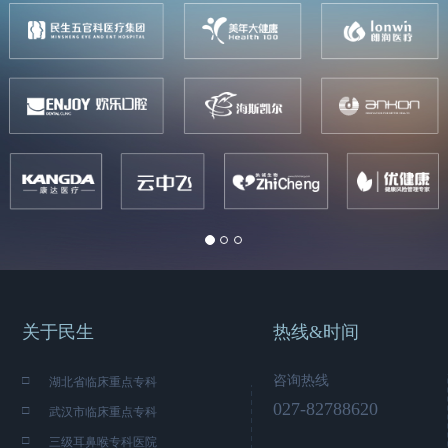
ious
关于民生
热线&时间
□
咨询热线
湖北省临床重点专科
027-82788620
□
武汉市临床重点专科
□
三级耳鼻喉专科医院