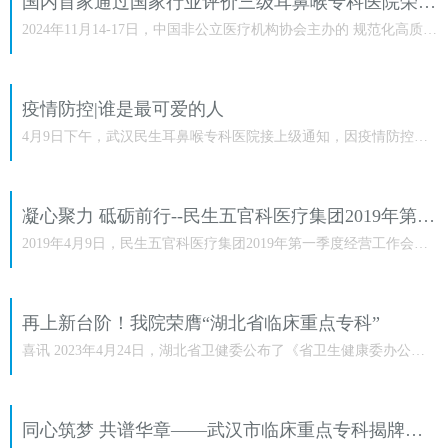
国内首家通过国家行业评价三级耳鼻喉专科医院荣获三A五星佳绩！
2024年11月14-17日，中国非公立医疗机构协会主办的 规范化高质量
发展大会暨2024行业年会 在广东省佛山市隆重召开。此次大会以
优...
疫情防控|谁是最可爱的人
4月9日下午，武汉民生耳鼻喉专科医院接上级通知，因疫情防控需
要，需抽调20名医务人员分别前往光华社区、公园社区、惠中社区
进行...
凝心聚力 砥砺前行--民生五官科医疗集团2019年第一季度经营工作
2019年4月9日，民生五官科医疗集团2019年第一季度经营工作会在
山清水秀的江城武汉隆重召开。董事长俞熔先生、执行董事董迷芳
女士...
再上新台阶！我院荣膺“湖北省临床重点专科”
喜讯 2023年4月24日，湖北省卫健委公布了《省卫生健康委办公室
关于公布2022年度湖北省省级临床重点（建设）专科名单通知》，
经过...
同心筑梦 共谱华章——武汉市临床重点专科揭牌仪式暨耳鼻喉头颈